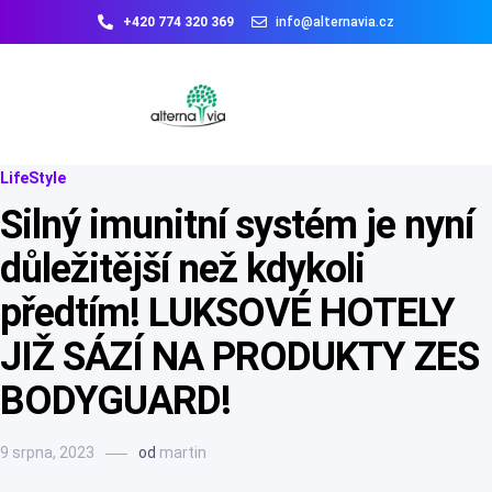
+420 774 320 369
info@alternavia.cz
LifeStyle
Silný imunitní systém je nyní
důležitější než kdykoli
předtím! LUKSOVÉ HOTELY
JIŽ SÁZÍ NA PRODUKTY ZES
BODYGUARD!
9 srpna, 2023
od
martin