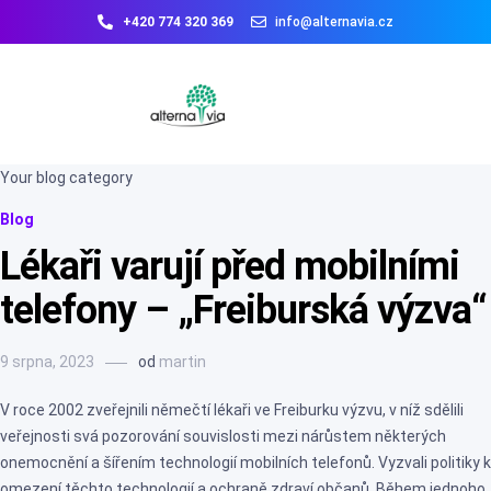
+420 774 320 369
info@alternavia.cz
Your blog category
Blog
Lékaři varují před mobilními
telefony – „Freiburská výzva“
9 srpna, 2023
od
martin
V roce 2002 zveřejnili němečtí lékaři ve Freiburku výzvu, v níž sdělili
veřejnosti svá pozorování souvislosti mezi nárůstem některých
onemocnění a šířením technologií mobilních telefonů. Vyzvali politiky k
omezení těchto technologií a ochraně zdraví občanů. Během jednoho