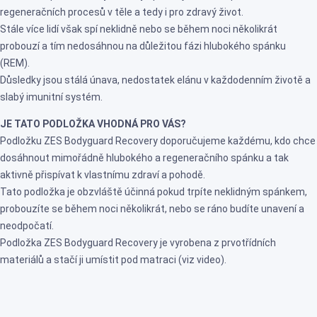
regeneračních procesů v těle a tedy i pro zdravý život.
Stále více lidí však spí neklidně nebo se během noci několikrát
probouzí a tím nedosáhnou na důležitou fázi hlubokého spánku
(REM).
Důsledky jsou stálá únava, nedostatek elánu v každodenním životě a
slabý imunitní systém.
JE TATO PODLOŽKA VHODNÁ PRO VÁS?
Podložku ZES Bodyguard Recovery doporučujeme každému, kdo chce
dosáhnout mimořádně hlubokého a regeneračního spánku a tak
aktivně přispívat k vlastnímu zdraví a pohodě.
Tato podložka je obzvláště účinná pokud trpíte neklidným spánkem,
probouzíte se během noci několikrát, nebo se ráno budíte unavení a
neodpočatí.
Podložka ZES Bodyguard Recovery je vyrobena z prvotřídních
materiálů a stačí ji umístit pod matraci (viz video).