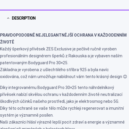
DESCRIPTION
PRAVDOPODOBNĚ NEJELEGANTNĚJŠÍ OCHRANA V KAŽDODENNÍM
ŽIVOTĚ
Každý šperkový přívěsek ZES Exclusive je pečlivě ručně vyroben
profesionálním designérem šperků z Rakouska a je vybaven naším
patentovaným Bodyguard Pro 30×25.
Základna je vyrobena z ušlechtilého stříbra 925 a byla navíc
oxidována, což nám umožňuje nabídnout vám tento krásný design 😊
Díky integrovanému Bodyguard Pro 30×25 tento náhrdelníkový
přívěsek nabízí skvělou ochranu v každodenním životě neutralizací
škodlivých účinků našeho prostředí, jako je elektrosmog nebo 5G.
Díky této ochraně se vaše tělo může rychleji regenerovat a imunitní
systém je významně posílen.
Naši zákazníci hlásí výrazně lepší pocit zdraví a energie a významné